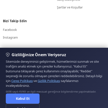
Şartlar ve Koşullar
Bizi Takip Edin
Facebook
İnstagram
7/24 Müşteri
Gizliliğinize Önem Veriyoruz
Yardım Merkezi
Hizmetleri
www.otoparcabul.com/
05354574303
Sitemizde deneyiminizi geliştirmek, hizmetlerimizi sunmak ve site
trafiğini analiz etmek için çerezler kullanıyoruz. "Kabul Et"
butonuna tıklayarak çerez kullanımını onaylayabilir, "Reddet"
Sitemizde yer alan kullanıcıların oluşturduğu tüm
seçeneği ile zorunlu olmayan çerezleri reddedebilirsiniz. Detaylı bilgi
içerik, görüş ve bilgilerin doğruluğu, eksiksiz ve
için
Çerez Politikası
ve
Gizlilik Politikası
sayfalarımızı
değişmez olduğu, yayınlanması ile ilgili yasal
inceleyebilirsiniz.
yükümlülükler içeriği oluşturan kullanıcıya aittir. Bu
içeriğin, görüş ve bilgilerin yanlışlık, eksiklik veya
6698 sayılı KVKK ve ilgili mevzuat gereğince bilgilendirme yapılmaktadır.
ETBİS'e Kayıtlıdır.
yasalarla düzenlenmiş kurallara aykırılığından sitemiz
Kabul Et
hiçbir şekilde sorumlu değildir. Sorularınız için ilan
sahibi ile irtibata geçebilirsiniz.