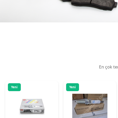
Motor Parçaları
Motor Parçaları
NGK IZFR6K-11 Orjinal
elentra 2021 atesleme
İridyum Buji Takımı
buji
Honda Crv 2007-2011
2.750,00 ₺
+ KDV
1.280,00 ₺
+ KDV
Accord R20 2009-2013
✓ Stokta
✓ Stokta
Detay
Detay
Yeni
Yeni