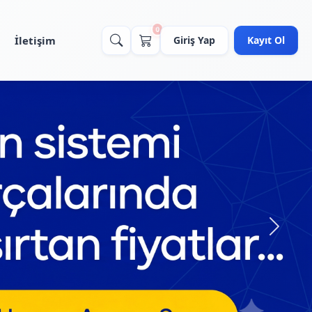
0
İletişim
Giriş Yap
Kayıt Ol
Sonrak
ünlerimiz
Yeni
Yeni