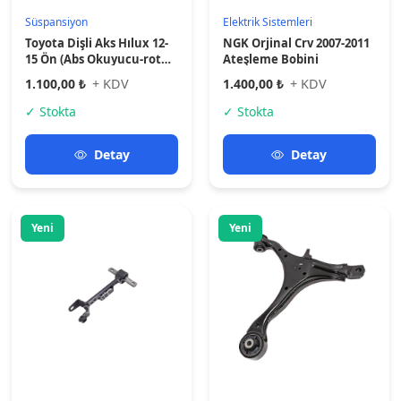
Süspansiyon
Süspansiyon
HONDA CIVIC VTEC 01-06
Sol Alt Tabla Salıncak Crv
ARKA DENGE ARKA KOL
2002-2006 Yüksek Kalite
ÇATALLI
1.350,00 ₺
+ KDV
1.900,00 ₺
+ KDV
✓ Stokta
✓ Stokta
Detay
Detay
Tüm Ürünleri Gör →