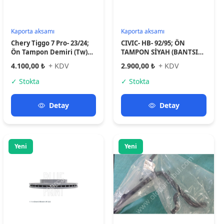
Fren Sistemleri
Motor Parçaları
JAZZ 02-08 CITY 05-10 ÖN
Devirdaim blok su borusu
FREN DİSKİ HAVALI 240-4
Dizel 1.4 ACCENT blue. Rio
i20 i30 cerato
2.950,00 ₺
+ KDV
1.900,00 ₺
+ KDV
✓ Stokta
✓ Stokta
Detay
Detay
Yeni
Yeni