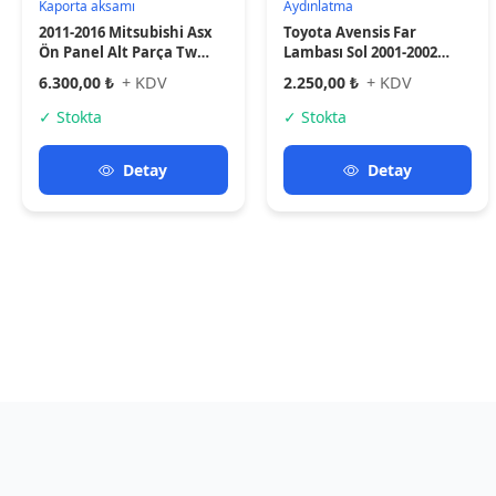
Aradığınız araba
Aksesuar
Aydınlatm
19+ Ürün
60+ Ürün