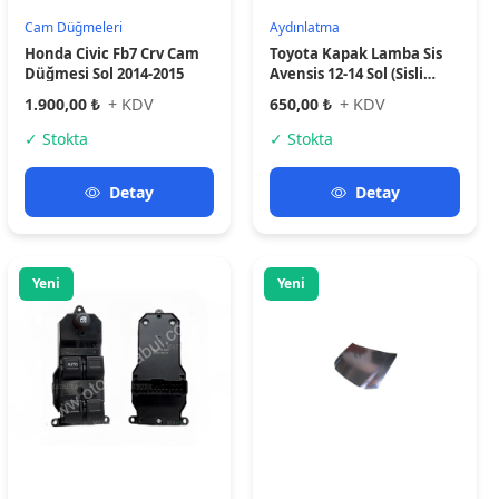
Cam Düğmeleri
Kaporta aksamı
Honda Civic Cam Düğme
Motor Kaputu Hİlux 06-11
Açma 02-06 /crv Ön Sol
D4D (Turbo Deliksiz) (Oem
,35750-s5l-t010
No: 53301-0K010)
870,00 ₺
+ KDV
8.500,00 ₺
+ KDV
✓ Stokta
✓ Stokta
Detay
Detay