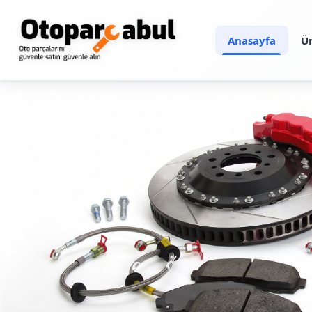
Anasayfa
Ü
Önceki
En çok te
Yeni
Yeni