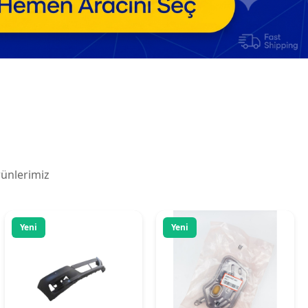
Kaporta aksamı
Motor Parçaları
Honda Accord- 2021-2024
NPE Şanzıman İç Filtresi
Ön Tampon Astarlı
Hrv 1999-2006 Yüksek
Siyah/sensör Delikli
Kalite
7.500,00 ₺
+ KDV
1.440,00 ₺
+ KDV
✓ Stokta
✓ Stokta
Detay
Detay
Yeni
Yeni