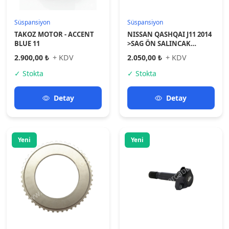
Süspansiyon
Elektrik Sistemleri
Toyota Dişli Aks Hılux 12-
NGK Orjinal Crv 2007-2011
15 Ön (Abs Okuyucu-rotor)
Ateşleme Bobini
43515-0K020
1.100,00 ₺
+ KDV
1.400,00 ₺
+ KDV
✓ Stokta
✓ Stokta
Detay
Detay
Yeni
Yeni