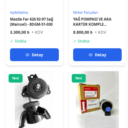
Motor Parçaları
Motor Parçaları
ÖN SAĞ MOTOR MONTAJ
ORJİNAL Honda Civic 2012-
KULAĞI- ACCENT ELANTRA
2021 Fb7 Fc5 Egr Valfi
18011R1AA01
3.600,00 ₺
+ KDV
23.000,00 ₺
+ KDV
✓ Stokta
✓ Stokta
Detay
Detay
Yeni
Yeni