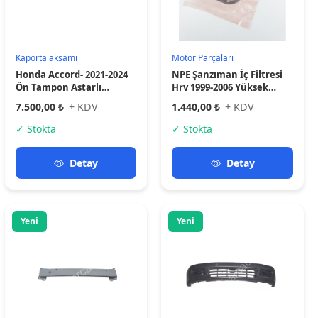
Kaporta aksamı
Kaporta aksamı
Chery Tiggo 7 Pro- 23/24;
CIVIC- HB- 92/95; ÖN
Ön Tampon Demiri (Tw)
TAMPON SİYAH (BANTSIZ
501001677AADYJ
DÜZ TİP SİS DELİKSİZ
4.100,00 ₺
+ KDV
2.900,00 ₺
+ KDV
3KAPI)(MY)
✓ Stokta
✓ Stokta
Detay
Detay
Yeni
Yeni