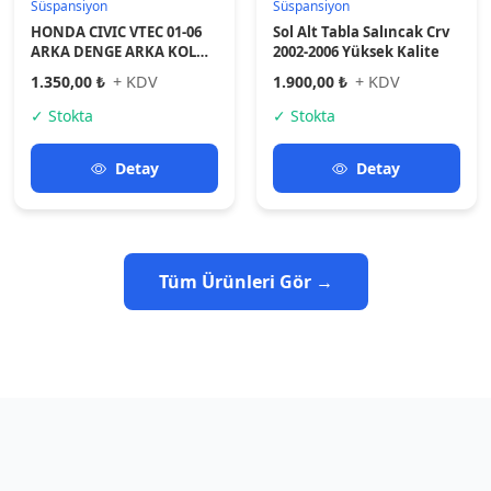
Popüler Kategoriler
 parçaları ve yedek parça ürünlerini kategorilerimizden kolay
Ayna Grubu
a
Ayna Grubu
4+ Ürün