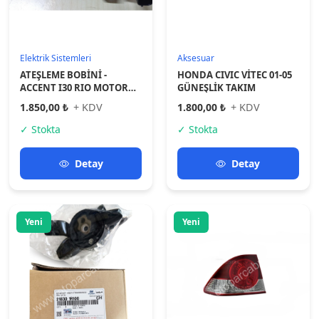
Motor Parçaları
Aydınlatma
MOTOR KULAĞI SOL -
Honda Stop Cıvıc 07-09 Dış
ACCENT BLUE DİZEL
Sol - 33551-Snb-003
2.900,00 ₺
+ KDV
1.950,00 ₺
+ KDV
✓ Stokta
✓ Stokta
Detay
Detay
Yeni
Yeni