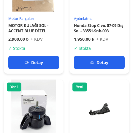
Süspansiyon
Süspansiyon
TAKOZ MOTOR - ACCENT
NISSAN QASHQAI J11 2014
BLUE 11
>SAG ÖN SALINCAK
KOMPLE
2.900,00 ₺
+ KDV
2.050,00 ₺
+ KDV
✓ Stokta
✓ Stokta
Detay
Detay
Yeni
Yeni