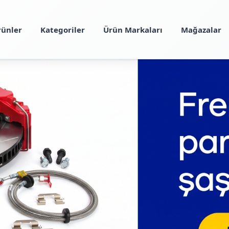
rünler
Kategoriler
Ürün Markaları
Mağazalar
Öne Çıkan Ürünler
rcih edilen
otomobil yedek parçaları
ve
araba parçaları
ür
Yeni
Yeni