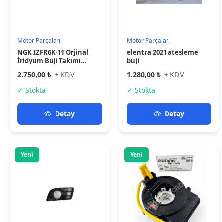
Kaporta aksamı
Elektrik Sistemleri
Suzuki Swift- 08/11; Sis
DİREKSİYON ZEMBEREĞİ
Lamba Kapağı Sağ Sis
AİRBAG ŞERİDİ CEED
Delikli (tyg) -71750-60P30-
CERATO SPORTAGE SOUL
550,00 ₺
+ KDV
1.950,00 ₺
+ KDV
5PK -MY
İX20 İX35
✓ Stokta
✓ Stokta
Detay
Detay
Yeni
Yeni