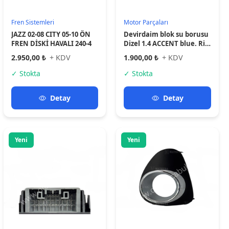
Cam Düğmeleri
Aydınlatma
Honda Civic Fb7 Crv Cam
Toyota Kapak Lamba Sis
Düğmesi Sol 2014-2015
Avensis 12-14 Sol (Sisli
Krom)-81482-05010
1.900,00 ₺
+ KDV
650,00 ₺
+ KDV
✓ Stokta
✓ Stokta
Detay
Detay
Yeni
Yeni