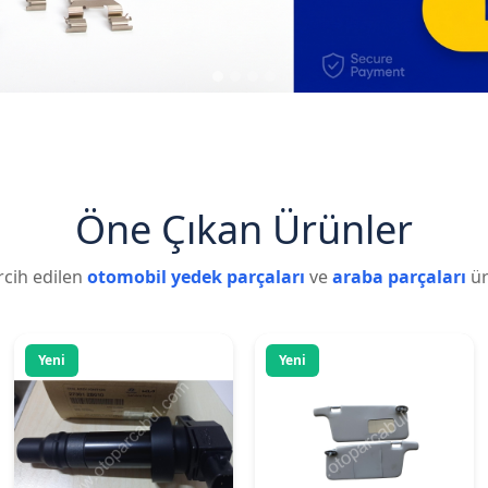
Elektrik Sistemleri
Aksesuar
ATEŞLEME BOBİNİ -
HONDA CIVIC VİTEC 01-05
ACCENT I30 RIO MOTOR
GÜNEŞLİK TAKIM
10-11 SOUL 1.6L
1.850,00 ₺
+ KDV
1.800,00 ₺
+ KDV
✓ Stokta
✓ Stokta
Detay
Detay
Yeni
Yeni