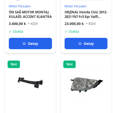
Kaporta aksamı
Aydınlatma
2011-2016 Mitsubishi Asx
Toyota Avensis Far
Ön Panel Alt Parça Tw
Lambası Sol 2001-2002
Oem No:5256b164
81170-05080
6.300,00 ₺
+ KDV
2.250,00 ₺
+ KDV
✓ Stokta
✓ Stokta
Detay
Detay