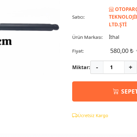
OTOPARÇ
TEKNOLOJİL
Satıcı:
LTD.ŞTİ
İthal
Ürün Markası:
580,00 ₺
Fiyat:
-
+
Miktar:
SEPE
Ücretsiz Kargo