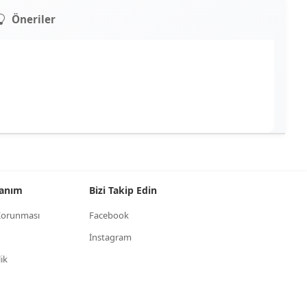
Öneriler
llanım
Bizi Takip Edin
n Korunması
Facebook
İnstagram
lik