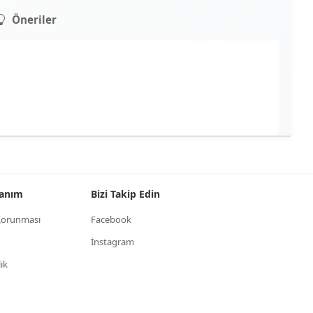
Öneriler
llanım
Bizi Takip Edin
n Korunması
Facebook
İnstagram
lik