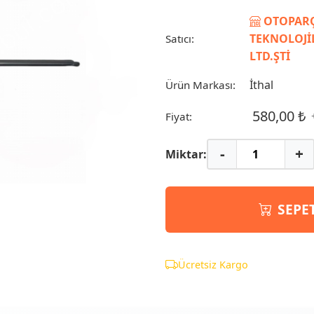
OTOPARÇ
TEKNOLOJİL
Satıcı:
LTD.ŞTİ
İthal
Ürün Markası:
580,00 ₺
Fiyat:
-
+
Miktar:
SEPE
Ücretsiz Kargo